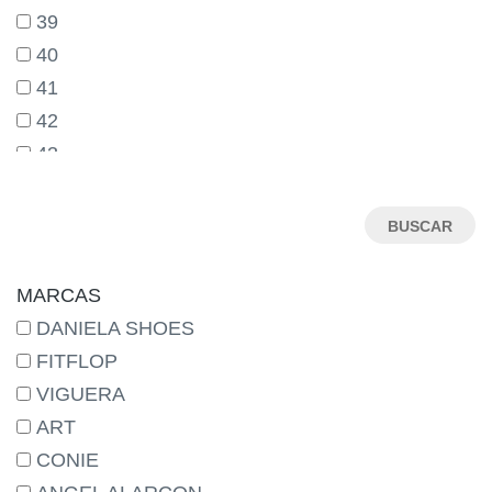
39
40
41
42
43
44
45
46
MARCAS
DANIELA SHOES
FITFLOP
VIGUERA
ART
CONIE