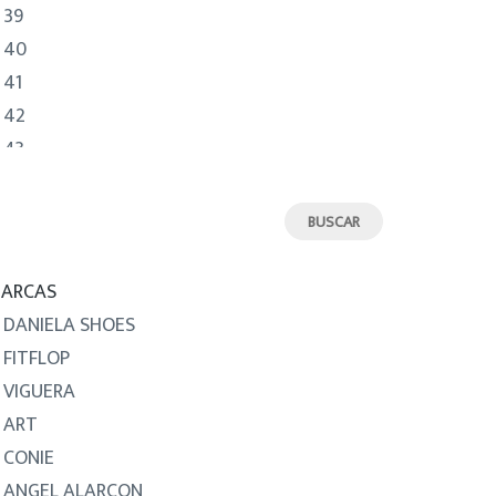
39
40
41
42
43
44
45
46
ARCAS
DANIELA SHOES
FITFLOP
VIGUERA
ART
CONIE
ANGEL ALARCON