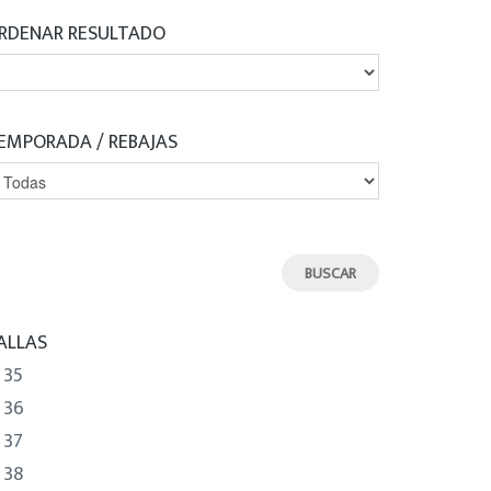
RDENAR RESULTADO
EMPORADA / REBAJAS
ALLAS
35
36
37
38