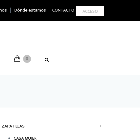
|
nos
Dónde estamos
CONTACTO
ACCESO
0
A
ZAPATILLAS
+
CASA MUJER