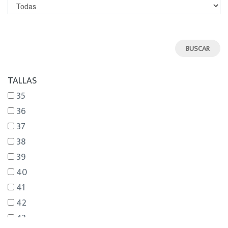
TALLAS
35
36
37
38
39
40
41
42
43