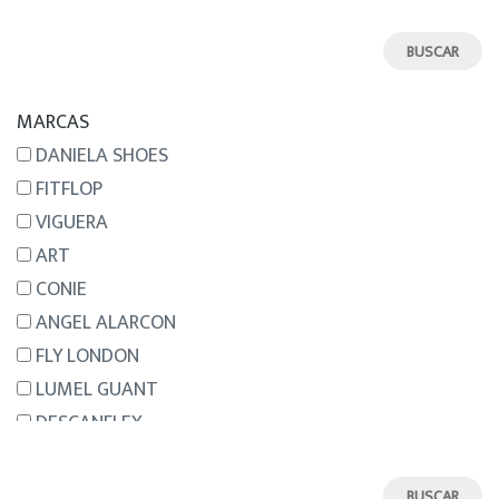
44
45
46
MARCAS
DANIELA SHOES
FITFLOP
VIGUERA
ART
CONIE
ANGEL ALARCON
FLY LONDON
LUMEL GUANT
DESCANFLEX
NEMONIC
HISPANITAS