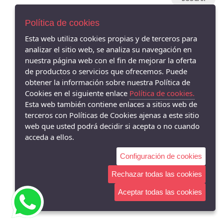
HANNIBAL LAGUNA
Política de cookies
MENBUR
ARGENTA
Esta web utiliza cookies propias y de terceros para
analizar el sitio web, se analiza su navegación en
CLARA RUBIO
nuestra página web con el fin de mejorar la oferta
AVISO LEGAL
CALLAGHAN
de productos o servicios que ofrecemos. Puede
POLÍTICA DE COOKIES
obtener la información sobre nuestra Política de
AURELIAS
ENVÍOS Y DEVOLUCIONES
Cookies en el siguiente enlace
Política de cookies.
PAGO SEGURO
DRUCKER
Esta web también contiene enlaces a sitios web de
GAIMO
terceros con Políticas de Cookies ajenas a este sitio
web que usted podrá decidir si acepta o no cuando
PIESANTO
acceda a ellos.
DANSI
Configuración de cookies
JONI
COMFORT-CLASS
Rechazar todas las cookies
ARA
Aceptar todas las cookies
24 Hrs
WESTLAND