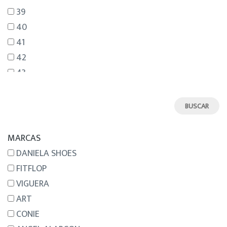
39
40
41
42
43
44
45
46
MARCAS
DANIELA SHOES
FITFLOP
VIGUERA
ART
CONIE