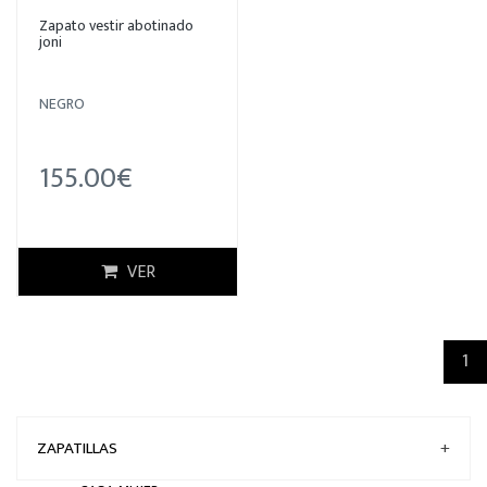
Zapato vestir abotinado
joni
NEGRO
155.00€
VER
(c
1
ZAPATILLAS
+