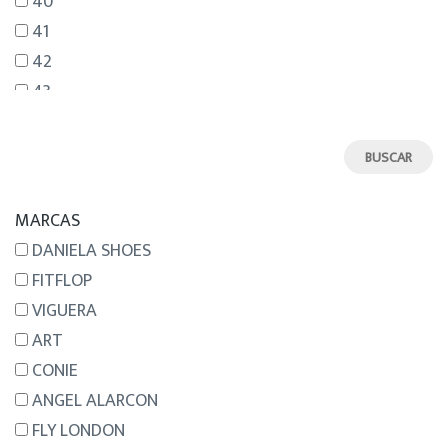
40
41
42
43
44
45
46
MARCAS
DANIELA SHOES
FITFLOP
VIGUERA
ART
CONIE
ANGEL ALARCON
FLY LONDON