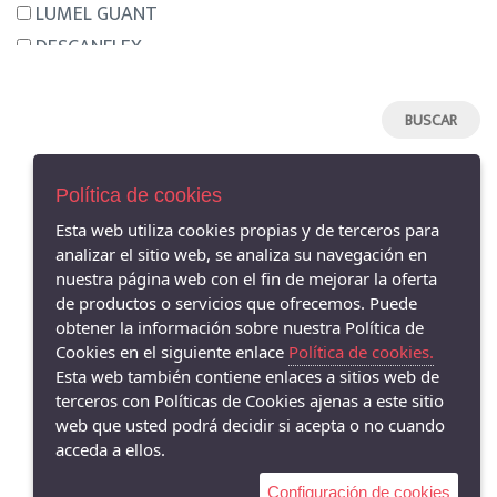
LUMEL GUANT
DESCANFLEX
NEMONIC
HISPANITAS
HANNIBAL LAGUNA
MENBUR
Política de cookies
ARGENTA
Esta web utiliza cookies propias y de terceros para
CLARA RUBIO
analizar el sitio web, se analiza su navegación en
AVISO LEGAL
CALLAGHAN
nuestra página web con el fin de mejorar la oferta
POLÍTICA DE COOKIES
de productos o servicios que ofrecemos. Puede
AURELIAS
ENVÍOS Y DEVOLUCIONES
obtener la información sobre nuestra Política de
PAGO SEGURO
DRUCKER
Cookies en el siguiente enlace
Política de cookies.
GAIMO
Esta web también contiene enlaces a sitios web de
terceros con Políticas de Cookies ajenas a este sitio
PIESANTO
web que usted podrá decidir si acepta o no cuando
DANSI
acceda a ellos.
JONI
Configuración de cookies