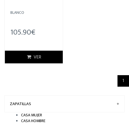
BLANCO
105.90€
VER
(c
1
ZAPATILLAS
+
CASA MUJER
CASA HOMBRE