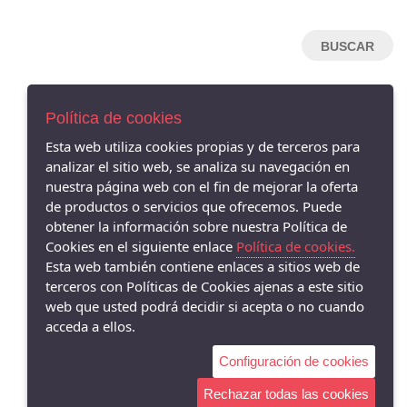
NEMONIC
HISPANITAS
HANNIBAL LAGUNA
MENBUR
Política de cookies
ARGENTA
AVISO LEGAL
Esta web utiliza cookies propias y de terceros para
CLARA RUBIO
POLÍTICA DE COOKIES
analizar el sitio web, se analiza su navegación en
CALLAGHAN
ENVÍOS Y DEVOLUCIONES
nuestra página web con el fin de mejorar la oferta
PAGO SEGURO
AURELIAS
de productos o servicios que ofrecemos. Puede
obtener la información sobre nuestra Política de
DRUCKER
Cookies en el siguiente enlace
Política de cookies.
GAIMO
Esta web también contiene enlaces a sitios web de
PIESANTO
terceros con Políticas de Cookies ajenas a este sitio
web que usted podrá decidir si acepta o no cuando
DANSI
acceda a ellos.
JONI
Configuración de cookies
COMFORT-CLASS
ARA
Rechazar todas las cookies