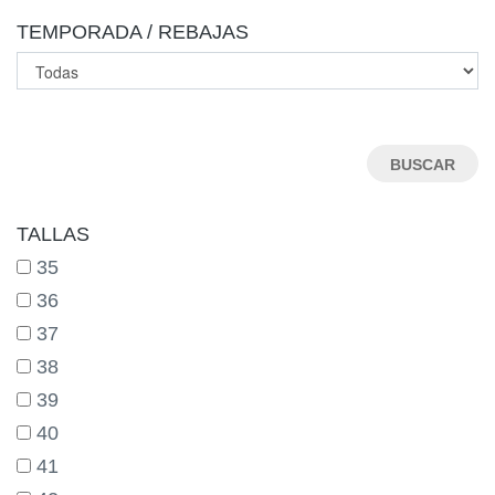
TEMPORADA / REBAJAS
TALLAS
35
36
37
38
39
40
41