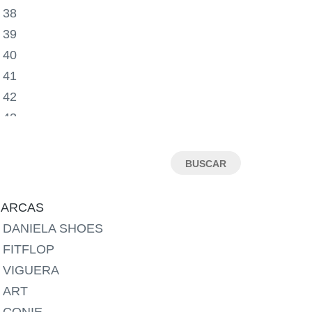
38
39
40
41
42
43
44
45
46
ARCAS
DANIELA SHOES
FITFLOP
VIGUERA
ART