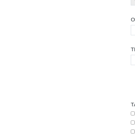
O
T
T