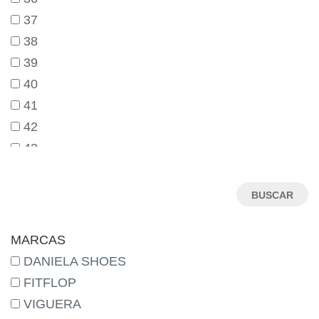
37
38
39
40
41
42
43
44
45
46
MARCAS
DANIELA SHOES
FITFLOP
VIGUERA